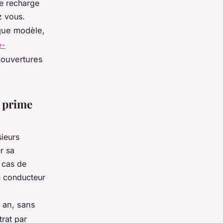
de recharge
z vous.
aque modèle,
e-
couvertures
e prime
sieurs
er sa
 cas de
un conducteur
 an, sans
trat par