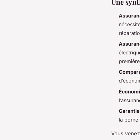
Une synt
Assuran
nécessit
réparatio
Assuran
électriq
première
Compara
d’économ
Économi
l’assuran
Garantie
la borne 
Vous venez 