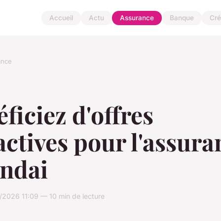
Accueil
Actu
Assurance
Banque
Cré
ance
ficiez d'offres
actives pour l'assura
ndai
2026 11:09 — 10 min de lecture