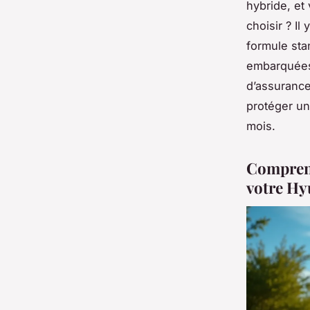
hybride, et
choisir ? Il
formule stan
embarquées, 
d’assurance 
protéger u
mois.
Comprend
votre Hy