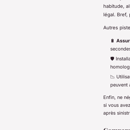
habitude, a
légal. Bref,
Autres pist
🔋
Assur
secondes
🛡️ Instal
homologu
📉 Utilis
peuvent 
Enfin, ne n
si vous ave
après sinist