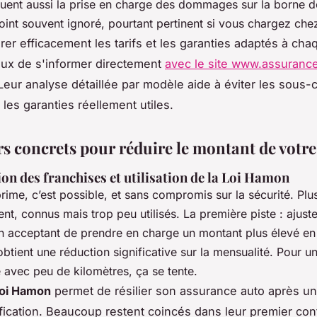
cluent aussi la prise en charge des dommages sur la borne 
oint souvent ignoré, pourtant pertinent si vous chargez che
er efficacement les tarifs et les garanties adaptés à ch
cieux de s'informer directement
avec le site www.assuranc
 Leur analyse détaillée par modèle aide à éviter les sous-
 les garanties réellement utiles.
ers concrets pour réduire le montant de votr
on des franchises et utilisation de la Loi Hamon
rime, c’est possible, et sans compromis sur la sécurité. Plu
tent, connus mais trop peu utilisés. La première piste : ajust
En acceptant de prendre en charge un montant plus élevé en
 obtient une réduction significative sur la mensualité. Pour 
 avec peu de kilomètres, ça se tente.
loi Hamon
permet de résilier son assurance auto après un
tification. Beaucoup restent coincés dans leur premier con