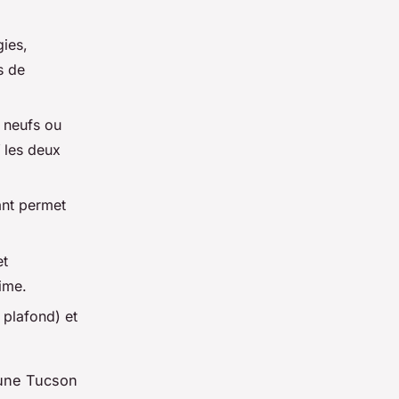
gies,
s de
s neufs ou
les deux
ant permet
et
rime.
 plafond) et
 une Tucson