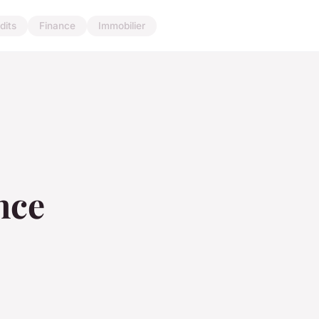
dits
Finance
Immobilier
nce