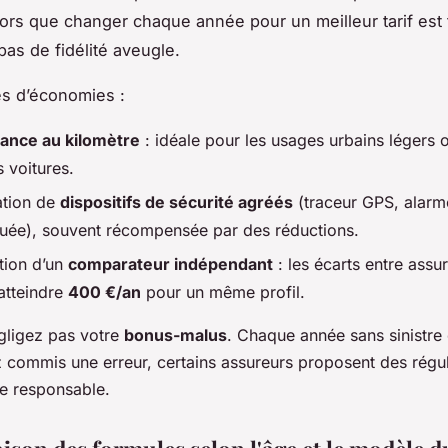
lors que changer chaque année pour un meilleur tarif est t
 pas de fidélité aveugle.
es d’économies :
ance au kilomètre
: idéale pour les usages urbains légers o
 voitures.
lation de
dispositifs de sécurité agréés
(traceur GPS, alarm
ée), souvent récompensée par des réductions.
ation d’un
comparateur indépendant
: les écarts entre assu
atteindre
400 €/an
pour un même profil.
égligez pas votre
bonus-malus
. Chaque année sans sinistre
z commis une erreur, certains assureurs proposent des régul
re responsable.