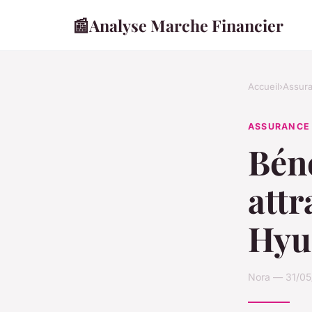
📰
Analyse Marche Financier
Accueil
›
Assur
ASSURANCE
Béné
attr
Hyu
Nora — 31/05/