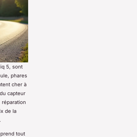
iq 5, sont
cule, phares
ûtent cher à
 du capteur
 réparation
x de la
.
prend tout