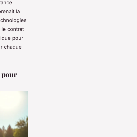
urance
renait la
technologies
 le contrat
gique pour
er chaque
e pour