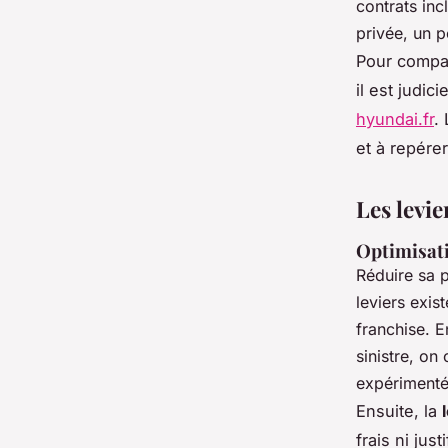
contrats in
privée, un p
Pour compar
il est judi
hyundai.fr
.
et à repérer
Les levi
Optimisati
Réduire sa p
leviers exis
franchise. 
sinistre, on
expérimenté
Ensuite, la
frais ni jus