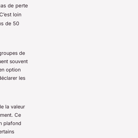
cas de perte
C’est loin
us de 50
 groupes de
uent souvent
en option
déclarer les
e la valeur
ement. Ce
un plafond
rtains