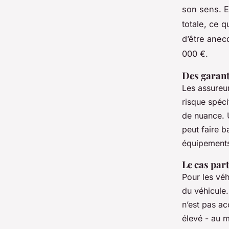
son sens. E
totale, ce q
d’être anec
000 €.
Des garant
Les assureur
risque spéc
de nuance. 
peut faire b
équipements
Le cas par
Pour les véh
du véhicule
n’est pas ac
élevé - au 